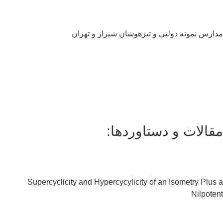
ارس نمونه دولتی و تیزهوشان شیراز و تهران
سلام به شما :) 
چطور میتونم کمکتون کنم؟
با چه شماره ای میتونم در ارتباط باشم؟
آدرس شما کجاست؟
قالات و دستاوردها:
شهریه مدارس چقدر هست؟
Supercyclicity and Hypercycylicity of an Isometry Plus
Nilpote