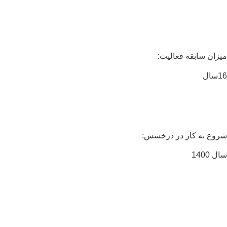
زان سابقه فعالیت:
ال
وع به کار در درخشش:
 1400