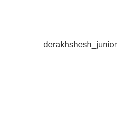
derakhshesh_junio