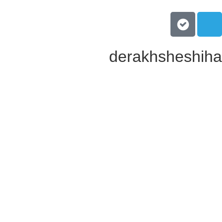
derakhsheshih