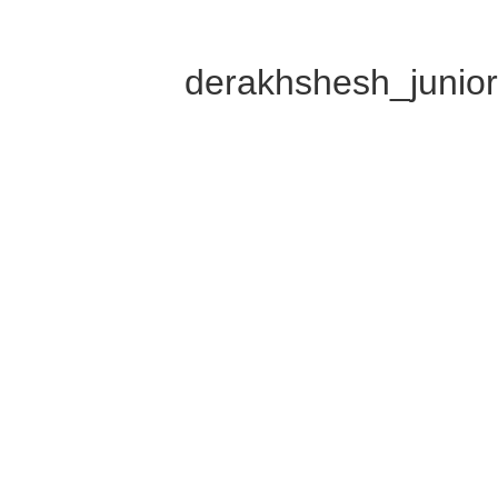
derakhshesh_junior