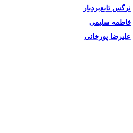
س تابع‌بردبار
طمه سلیمی
یرضا پورخانی
سلام به شما :) 
چطور میتونم کمکتون کنم؟
با چه شماره ای میتونم در ارتباط باشم؟
آدرس شما کجاست؟
شهریه مدارس چقدر هست؟