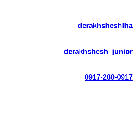
derakhsheshi
derakhshesh_juni
0917-280-09