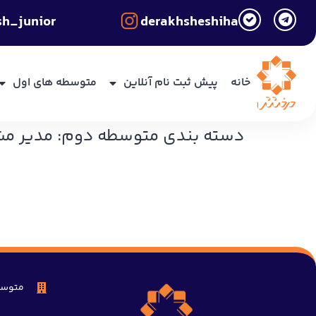
sh_junior
derakhsheshiha
خانه
پیش ثبت نام آنلاین
متوسطه های اول
دسته بندی متوسطه دوم:
مدیر م
علیرضا پورخانی
فاطمه سلیمی
نرگس تابع‌بردبار
متوسط