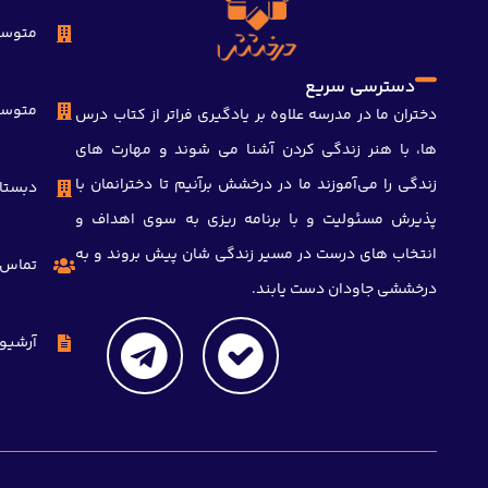
متوسط
دسترسی سریع
متوسط
دختران ما در مدرسه علاوه بر یادگیری فراتر از کتاب درس
ها، با هنر زندگی کردن آشنا می شوند و مهارت های
زندگی را می‌آموزند ما در درخشش برآنیم تا دخترانمان با
دبستا
پذیرش مسئولیت و با برنامه ریزی به سوی اهداف و
سلام به شما :) 
چطور میتونم کمکتون کنم؟
انتخاب های درست در مسیر زندگی شان پیش بروند و به
با چه شماره ای میتونم در ارتباط باشم؟
تماس ب
آدرس شما کجاست؟
درخششی جاودان دست یابند.
شهریه مدارس چقدر هست؟
آرشیو 
قدرت گرفته از