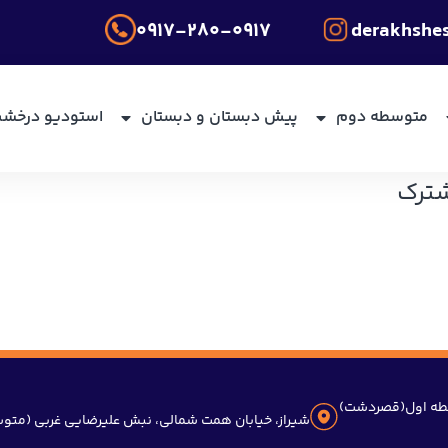
۰۹۱۷-۲۸۰-۰۹۱۷
derakhshe
متوسطه دوم
پیش دبستان و دبستان
استودیو درخش
شترک
ه اول(قصردشت)
شیراز، خیابان همت شمالی، نبش علیرضایی غربی (مت