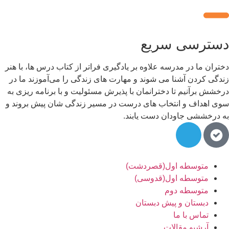
دسترسی سریع
دختران ما در مدرسه علاوه بر یادگیری فراتر از کتاب درس ها، با هنر
زندگی کردن آشنا می شوند و مهارت های زندگی را می‌آموزند ما در
درخشش برآنیم تا دخترانمان با پذیرش مسئولیت و با برنامه ریزی به
سوی اهداف و انتخاب های درست در مسیر زندگی شان پیش بروند و
به درخششی جاودان دست یابند.
سلام به شما :) 
چطور میتونم کمکتون کنم؟
با چه شماره ای میتونم در ارتباط باشم؟
آدرس شما کجاست؟
متوسطه اول(قصردشت)
شهریه مدارس چقدر هست؟
متوسطه اول(قدوسی)
متوسطه دوم
دبستان و پیش دبستان
تماس با ما
آرشیو مقالات