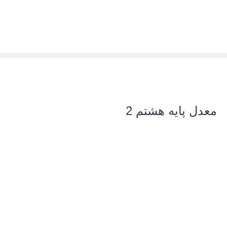
ورود کاربران
معدل پایه هشتم 2
سلام به شما :) 
چطور میتونم کمکتون کنم؟