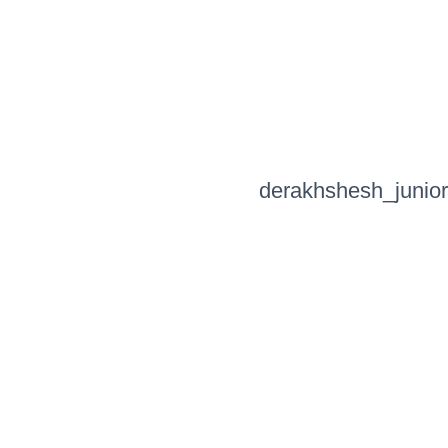
derakhshesh_junior