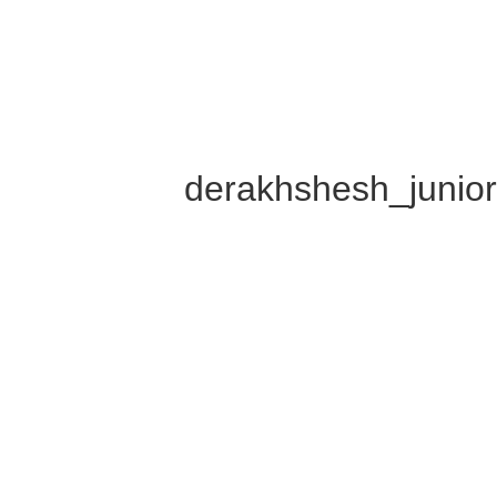
derakhshesh_junior