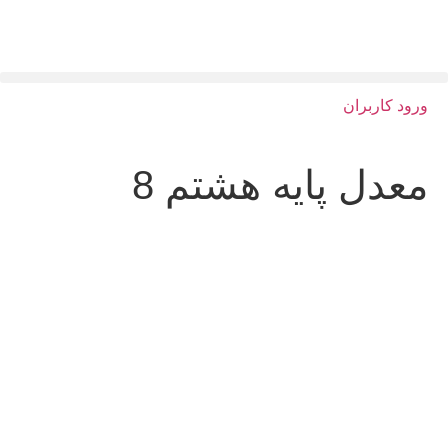
ورود کاربران
معدل پایه هشتم 8
سلام به شما :) 
چطور میتونم کمکتون کنم؟
با چه شماره ای میتونم در ارتباط باشم؟
آدرس شما کجاست؟
شهریه مدارس چقدر هست؟