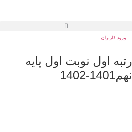
ورود کاربران
رتبه اول نوبت اول پایه
نهم1401-1402
سلام به شما :) 
چطور میتونم کمکتون کنم؟
با چه شماره ای میتونم در ارتباط باشم؟
آدرس شما کجاست؟