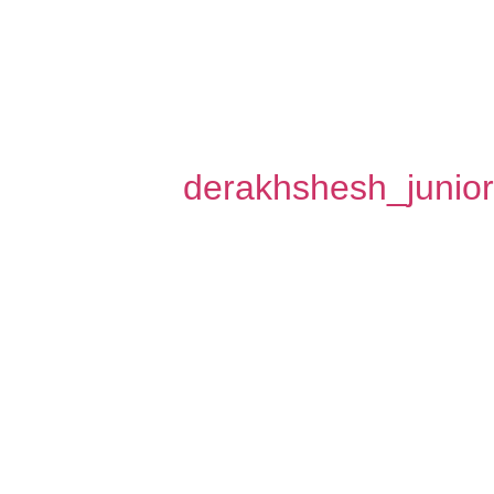
derakhshesh_junior