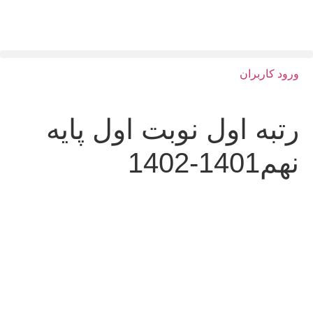
ورود کاربران
رتبه اول نوبت اول پایه
نهم1401-1402
سلام به شما :) 
چطور میتونم کمکتون کنم؟
با چه شماره ای میتونم در ارتباط باشم؟
آدرس شما کجاست؟