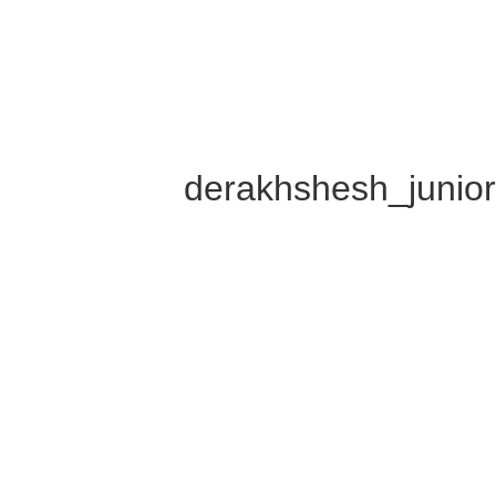
derakhshesh_junior