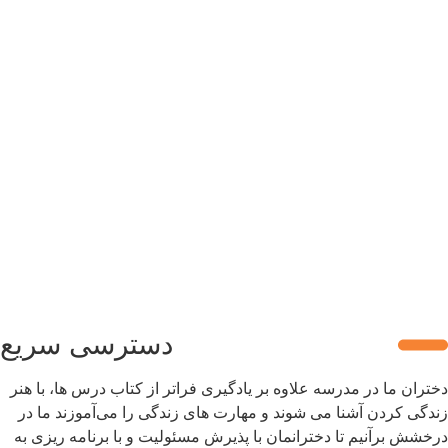
سلام به شما :) 
چطور میتونم کمکتون کنم؟
با چه شماره ای میتونم در ارتباط باشم؟
آدرس شما کجاست؟
شهریه مدارس چقدر هست؟
دسترسی سریع
دختران ما در مدرسه علاوه بر یادگیری فراتر از کتاب درس ها، با هنر
زندگی کردن آشنا می شوند و مهارت های زندگی را می‌آموزند ما در
درخشش برآنیم تا دخترانمان با پذیرش مسئولیت و با برنامه ریزی به