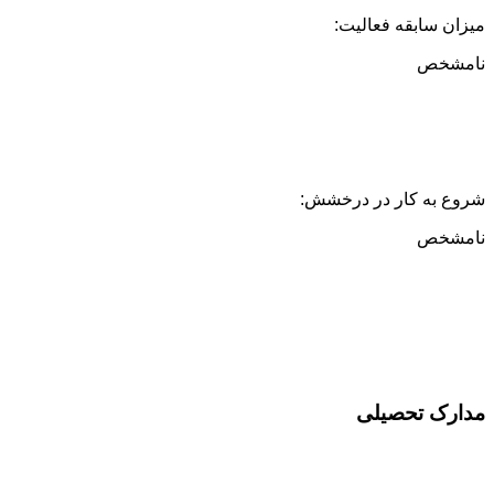
میزان سابقه فعالیت:
نامشخص
شروع به کار در درخشش:
نامشخص
سلام به شما :) 
چطور میتونم کمکتون کنم؟
با چه شماره ای میتونم در ارتباط باشم؟
آدرس شما کجاست؟
شهریه مدارس چقدر هست؟
مدارک تحصیلی