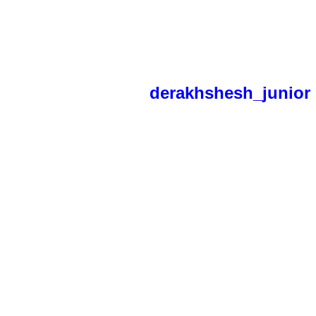
derakhshesh_junior