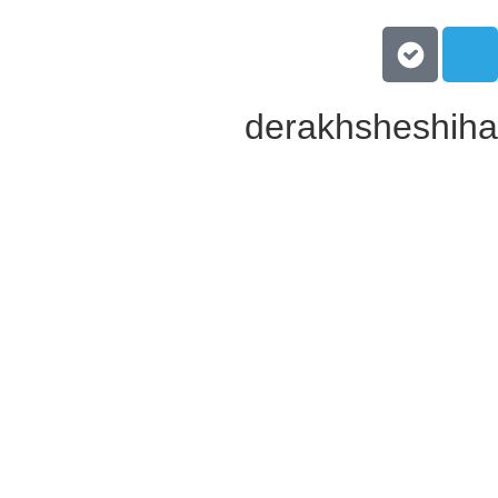
derakhsheshih