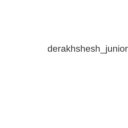
derakhshesh_junio