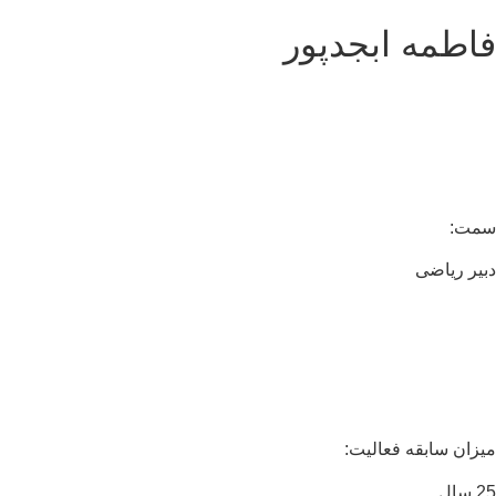
اطمه ابجدپور
مت:
یر ریاضی
زان سابقه فعالیت:
ال