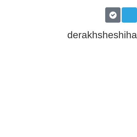
derakhsheshih