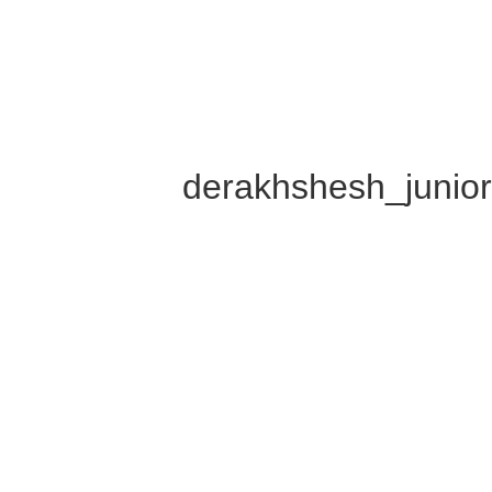
derakhshesh_junio