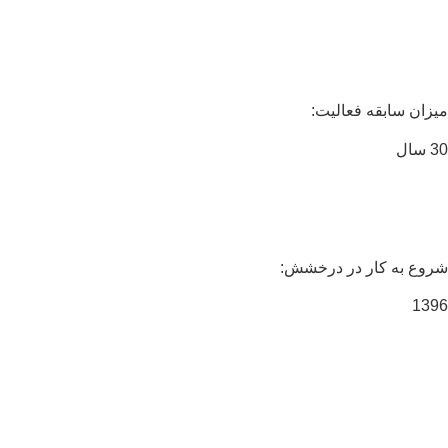
زان سابقه فعالیت:
ال
وع به کار در درخشش:
13