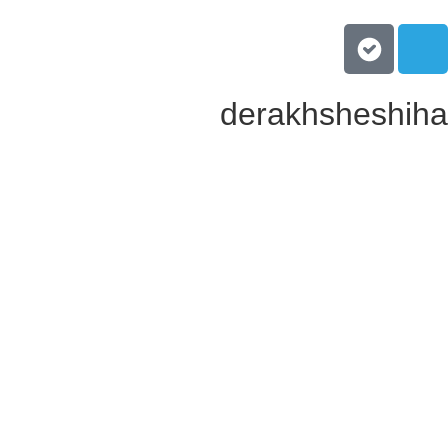
derakhsheshih