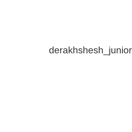
derakhshesh_junio