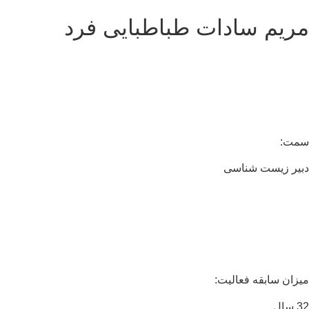
ریم سادات طباطبایی فرد
مت:
یر زیست شناسی
زان سابقه فعالیت:
ال