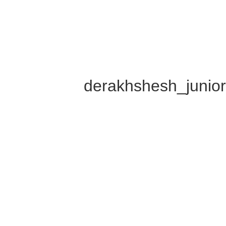
derakhshesh_junio