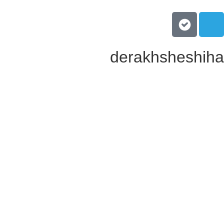
derakhsheshih