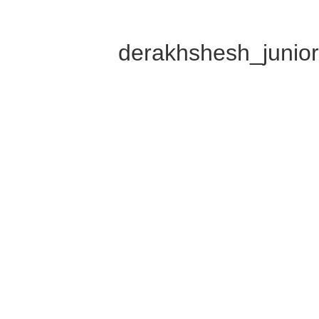
derakhshesh_junior