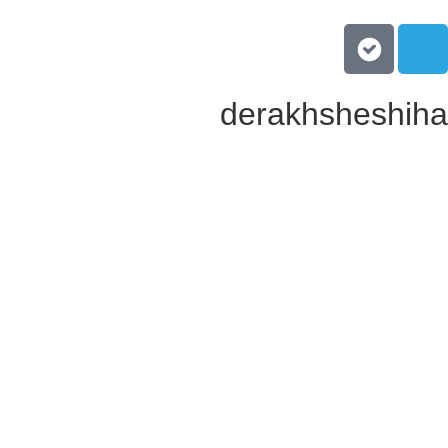
derakhsheshih