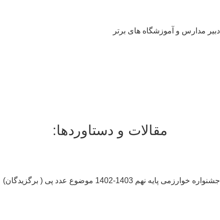
یر مدارس و آموزشگاه های برتر
سلام به شما :) 
چطور میتونم کمکتون کنم؟
با چه شماره ای میتونم در ارتباط باشم؟
آدرس شما کجاست؟
شهریه مدارس چقدر هست؟
مقالات و دستاوردها:
اره خوارزمی پایه نهم 1403-1402 موضوع عدد پی ( برگزیدگان)