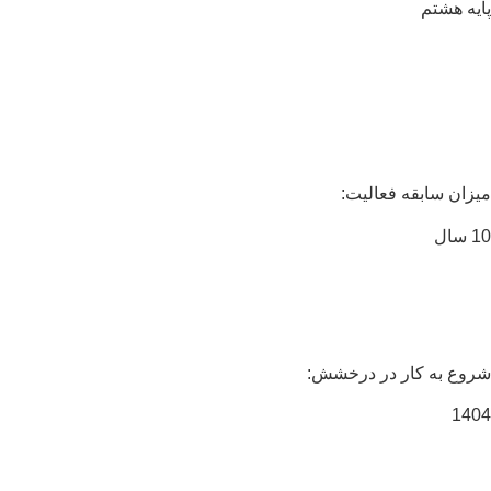
یه هشتم
زان سابقه فعالیت:
ال
وع به کار در درخشش:
14