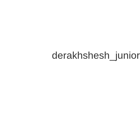
derakhshesh_junio