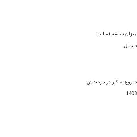
زان سابقه فعالیت:
وع به کار در درخشش:
14