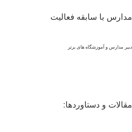
دارس با سابقه فعالیت
یر مدارس و آموزشگاه های برتر
سلام به شما :) 
چطور میتونم کمکتون کنم؟
با چه شماره ای میتونم در ارتباط باشم؟
آدرس شما کجاست؟
شهریه مدارس چقدر هست؟
قالات و دستاوردها: