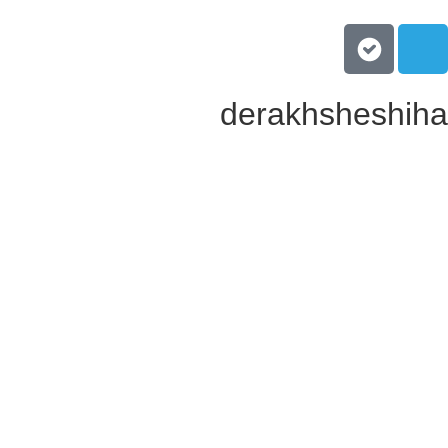
derakhsheshih