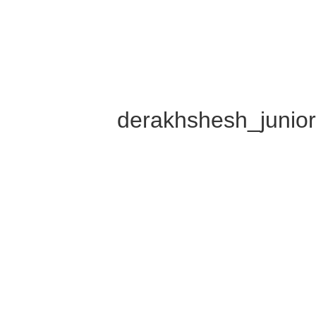
derakhshesh_junio