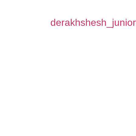
derakhshesh_junior