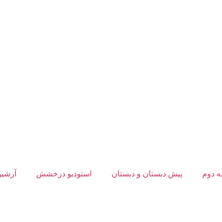
 دوم
پیش دبستان و دبستان
استودیو درخشش
آرشیو