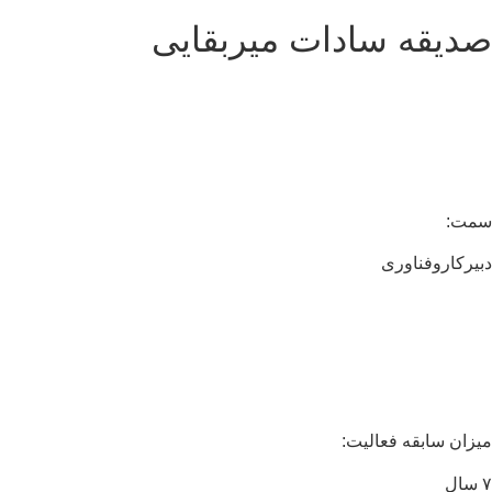
صدیقه سادات میربقایی
سمت:
دبیرکاروفناوری
میزان سابقه فعالیت:
۷ سال