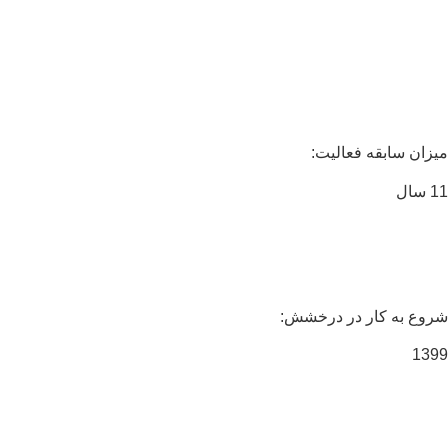
زان سابقه فعالیت:
ال
وع به کار در درخشش:
13