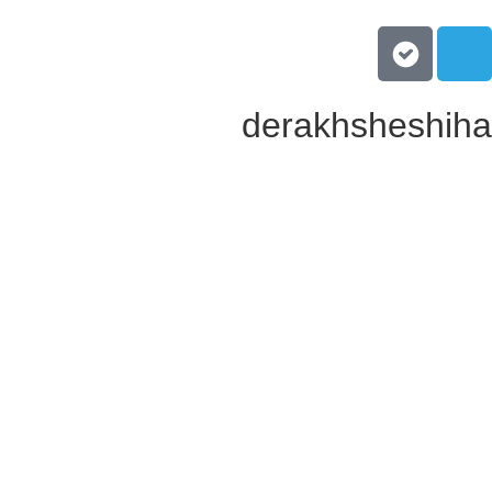
derakhsheshih