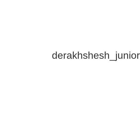
derakhshesh_junio