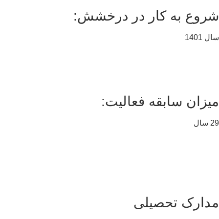
روع به کار در درخشش:
 1401
یزان سابقه فعالیت:
ال
دارک تحصیلی