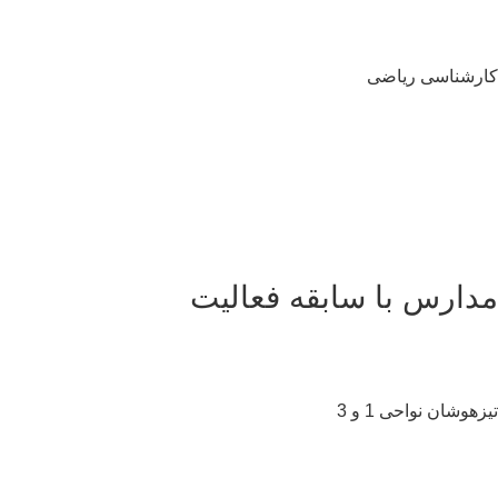
رشناسی ریاضی
سلام به شما :) 
چطور میتونم کمکتون کنم؟
با چه شماره ای میتونم در ارتباط باشم؟
آدرس شما کجاست؟
شهریه مدارس چقدر هست؟
دارس با سابقه فعالیت
زهوشان نواحی 1 و 3