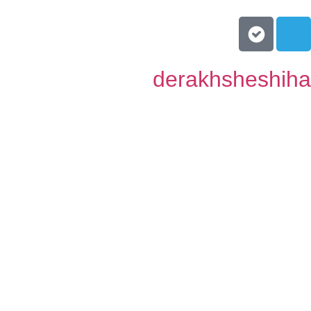
derakhsheshih