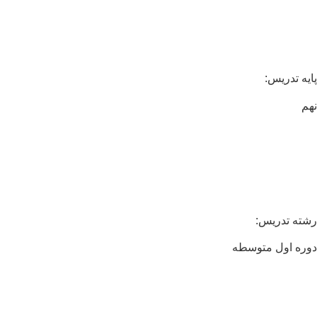
یه تدریس:
م
ته تدریس:
ره اول متوسطه