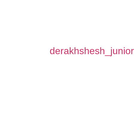
derakhshesh_junio