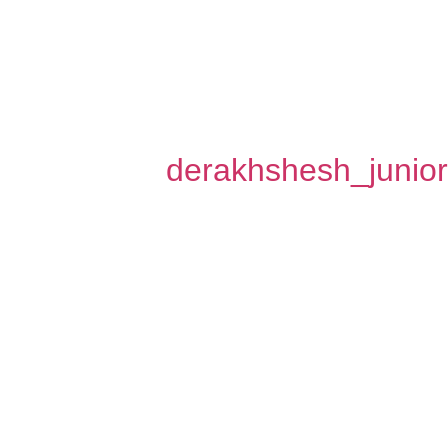
derakhshesh_junior