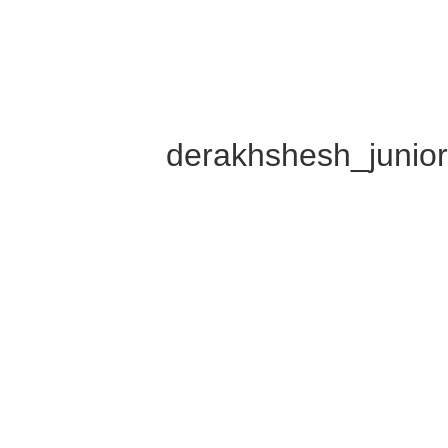
derakhshesh_junio