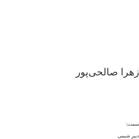
هرا صالحی‌پور
مت:
یر شیمی