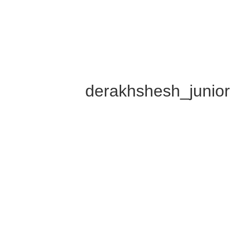
derakhshesh_junio