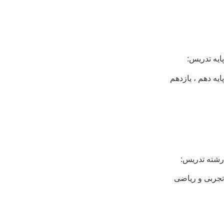
یه تدریس:
یه دهم ، یازدهم
ته تدریس:
ربی و ریاضی