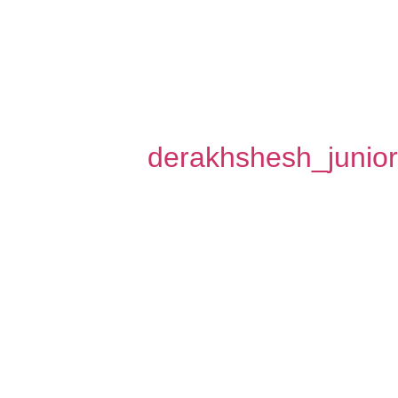
derakhshesh_junio