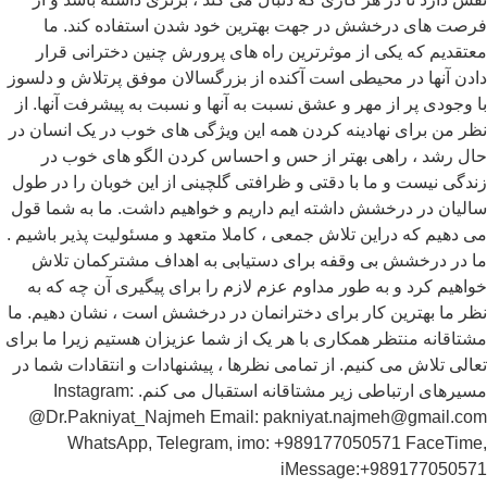
صت های درخشش در جهت بهترین خود شدن استفاده کند. ما
تقدیم که یکی از موثرترین راه های پرورش چنین دخترانی قرار
دن آنها در محیطی است آکنده از بزرگسالان موفق پرتلاش و دلسوز
 وجودی پر از مهر و عشق نسبت به آنها و نسبت به پیشرفت آنها. از
ر من برای نهادینه کردن همه این ویژگی های خوب در یک انسان در
ل رشد ، راهی بهتر از حس و احساس کردن الگو های خوب در
دگی نیست و ما با دقتی و ظرافتی گلچینی از این خوبان را در طول
لیان در درخشش داشته ایم داریم و خواهیم داشت. ما به شما قول
 دهیم که دراین تلاش جمعی ، کاملا متعهد و مسئولیت پذیر باشیم .
 در درخشش بی وقفه برای دستیابی به اهداف مشترکمان تلاش
اهیم کرد و به طور مداوم عزم لازم را برای پیگیری آن چه که به
ر ما بهترین کار برای دخترانمان در درخشش است ، نشان دهیم. ما
تاقانه منتظر همکاری با هر یک از شما عزیزان هستیم زیرا ما برای
الی تلاش می کنیم. از تمامی نظرها ، پیشنهادات و انتقادات شما در
مسیرهای ارتباطی زیر مشتاقانه استقبال می کنم. Instagram:
@Dr.Pakniyat_Najmeh Email: pakniyat.najmeh@gmail.c
WhatsApp, Telegram, imo: +989177050571 FaceTim
iMessage:+9891770505