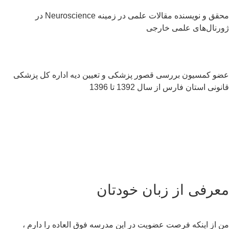
محقق و نویسنده مقالات علمی در زمینه Neuroscience در
رنال‌های علمی خارجی
و کمسیون بررسی قصور پزشکی و تعیین دیه اداره کل پزشکی
ونی استان فارس از سال 1392 تا 1396
سلام به شما :) 
چطور میتونم کمکتون کنم؟
با چه شماره ای میتونم در ارتباط باشم؟
آدرس شما کجاست؟
شهریه مدارس چقدر هست؟
عرفی از زبان خودتان
 از اینکه فرصت عضویت در این مدرسه فوق العاده را دارم ،