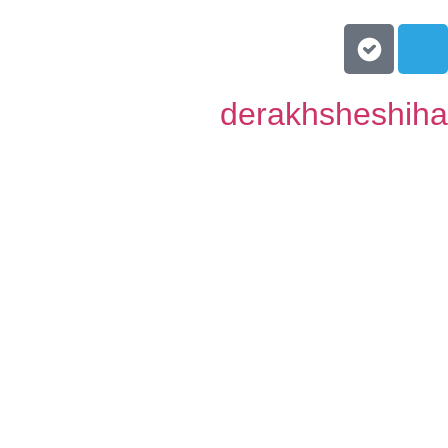
derakhsheshih