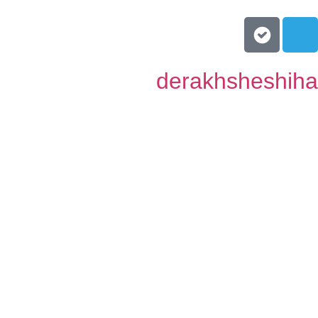
derakhsheshih