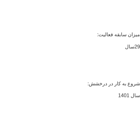
زان سابقه فعالیت:
ال
وع به کار در درخشش:
 1401