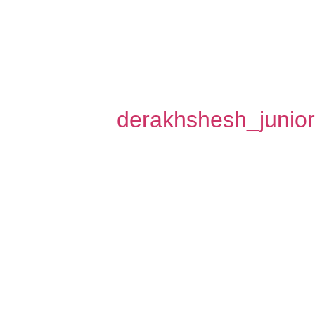
derakhshesh_junio