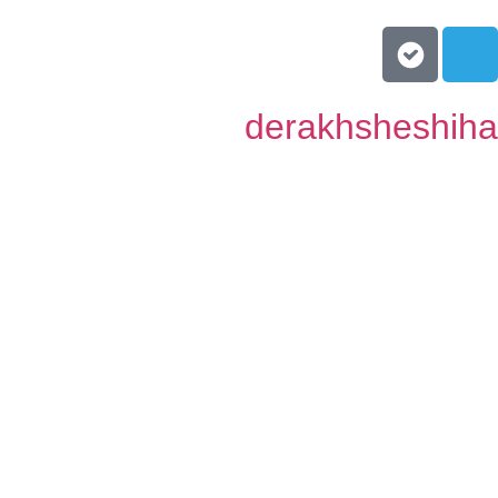
derakhsheshih