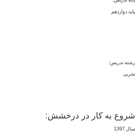
یه دوازدهم
ته تدریس:
ربی
روع به کار در درخشش:
 1397