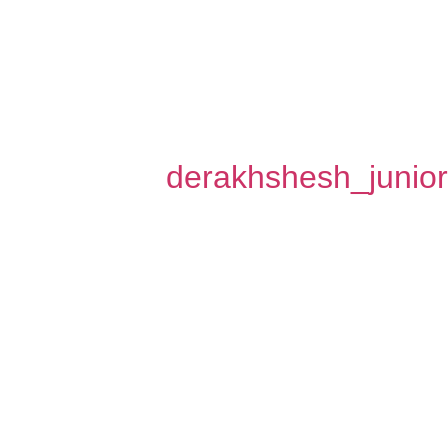
derakhshesh_junio