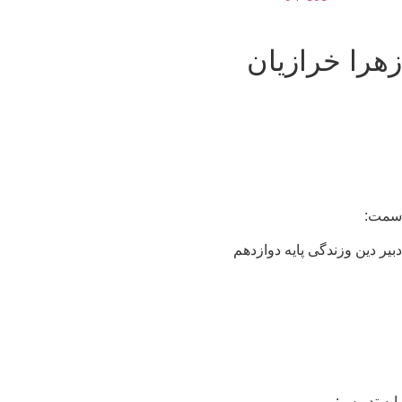
هرا خرازیان
مت:
یر دین وزندگی پایه دوازدهم
یه تدریس: