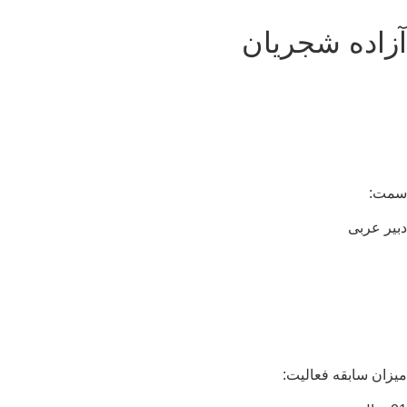
زاده شجریان
مت:
یر عربی
زان سابقه فعالیت: