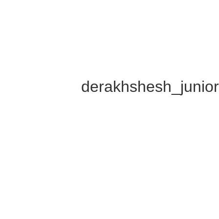
derakhshesh_junio