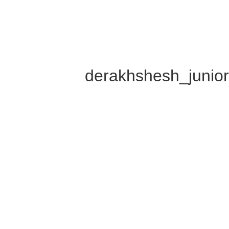
derakhshesh_junio